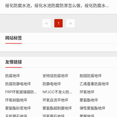
绥化防腐水池，绥化水池防腐防渗怎么做，绥化防腐水池施工厂家
施工要领
1.底漆：采用渗透性及附着力特强乙烯基酯底漆涂滚一
‹‹
1
››
道，增强表面附着力。
网站标签
施工要点：
◆ 施工前需保持干净，如有杂物粘附需清除
友情链接
◆ 依照正确比例将主剂及硬化剂混合，充分搅拌
防腐地坪
安特佳防腐地坪
耐固防腐地坪
◆ 需视水池情况调整适当粘度
防腐防静电地坪
防静电地坪
乙烯基重防腐地坪
◆ 混合完成材料需4小时以内施工完成
FRP环氧玻璃钢防腐地坪
NFJCC不发火防爆防静地坪
环氧地坪
环氧树脂地坪
环氧自流平地坪
聚氨酯地坪
◆ 底涂层养生硬化时间约八小时以上
聚氨酯砂浆地坪
聚氨酯超耐磨地坪
弹性聚氨酯地坪
2.乙烯基酯中涂：将乙烯基酯树脂用滚筒将其均匀涂布一
无机磨石地坪
环氧磨石地坪
聚脲地坪