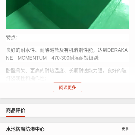
特点：
良好的耐水性、耐酸碱盐及有机溶剂性能，达到DERAKA
NE MOMENTUM 470-300耐温耐蚀级别;
酚醛骨架、更高的耐热温度、长期耐蚀能力强，良好的玻
纤浸润性和操作性；
阅读更多
高温下优异的强度，模量和韧性保持率，纯树脂铸体热变
形温度HDT达143℃.
商品评价
应用：
耐腐蚀玻璃钢内衬以及整体玻璃钢储罐、管道、塔、槽等
水池防腐防渗中心
更多
化工设备和FRP制品；